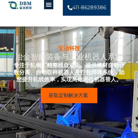
411-86289386
宝冶科技
冶金智能装备与工业机器人系统
专注于轧钢厂精整线自动化。
提供棒材自动计
数分离、
自动取样机器人及打包焊牌系统，
助
您提升轧线效率，
实现高危岗位机器替人。
获取定制解决方案