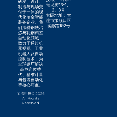
研发、设计、
瑞龙街13-1、
制造与现场交
2、3号
付于一体的现
实际地址：大
代化冶金智能
连市旅顺口区
装备企业。我
临源路192号
们深耕钢铁冶
炼与轧钢精整
自动化领域，
致力于通过机
器视觉、工业
机器人及自动
控制技术，为
全球钢厂解决
高危岗位替
代、精准计量
与包装自动化
等核心痛点。
宝冶科技© 2026
All Rights
Reserved.