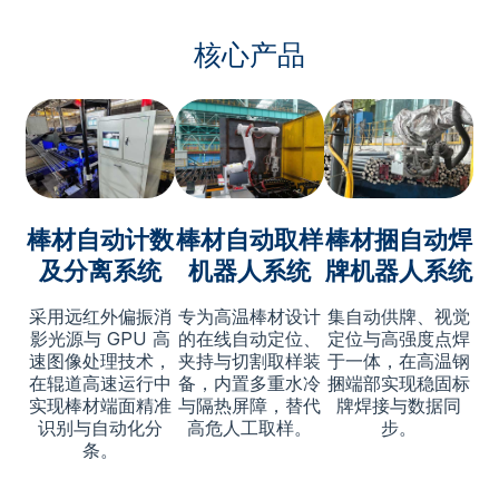
核心产品
棒材自动计数
棒材自动取样
棒材捆自动焊
及分离系统
机器人系统
牌机器人系统
采用远红外偏振消
专为高温棒材设计
集自动供牌、视觉
影光源与 GPU 高
的在线自动定位、
定位与高强度点焊
速图像处理技术，
夹持与切割取样装
于一体，在高温钢
在辊道高速运行中
备，内置多重水冷
捆端部实现稳固标
实现棒材端面精准
与隔热屏障，替代
牌焊接与数据同
识别与自动化分
高危人工取样。
步。
条。